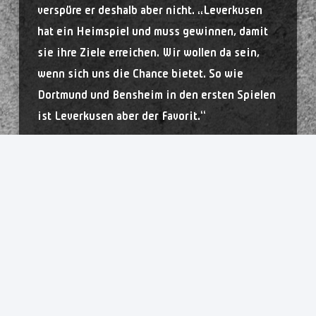
verspüre er deshalb aber nicht. „Leverkusen
hat ein Heimspiel und muss gewinnen, damit
sie ihre Ziele erreichen. Wir wollen da sein,
wenn sich uns die Chance bietet. So wie
Dortmund und Bensheim in den ersten Spielen
ist Leverkusen aber der Favorit.“
Bötel blickt bei seiner Einschätzung des
Gegners auch auf die ersten Begegnungen der
Werkselfen. Dort spricht der Trend, rein
ergebnistechnisch, eher gegen die
Rheinländerinnen. Nach einem Auftaktsieg
gegen die Bad Wildungen Vipers und einer
knappen Niederlage gegen den Thüringer HC
setzte es für Leverkusen am vergangenen