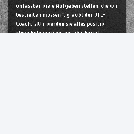
unfassbar viele Aufgaben stellen, die wir
bestreiten müssen“, glaubt der VfL-
Coach. „Wir werden sie alles positiv
abwickeln müssen, um überhaupt
Zählbares aus der Partie zu ziehen.“ Wie
schon in der vergangenen Spielzeit habe
man im Auftaktspiel gesehen, dass die
TusSies wieder kleinere Probleme hatten
– nun sei die Mannschaft aber deutlich
gefestigter. 6:2 Punkte hat Metzingen
auf der Habenseite, steht in der Tabelle
auf Platz vier. Die einzigen beiden
Saisonniederlagen gab es gegen den
Thüringer HC (Liga) und die SG BBM
Bietigheim (Pokal). Für Niels Bötel