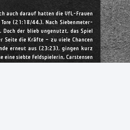
ch auch darauf hatten die VfL-Frauen
i Tore (21:18/44.). Nach Siebenmeter-
 Doch der blieb ungenutzt, das Spiel
 Seite die Kräfte – zu viele Chancen
Ende erneut aus (23:23), gingen kurz
 eine siebte Feldspielerin, Carstensen
nn Christian und Fabian vom Dorff auf
n zum Endstand. „Mein Team hat heute
 wir jetzt wissen, dass wir gegen eine
ielerin Maike Schirmer. „Wir waren am
hnlich sah es ihr Trainer Niels Bötel:
in paar Stunden wieder nach oben gehen