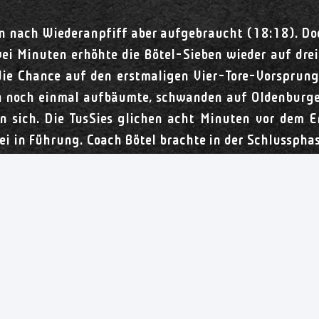
 nach Wiederanpfiff aber aufgebraucht (18:18). Do
ei Minuten erhöhte die Bötel-Sieben wieder auf dre
die Chance auf den erstmaligen Vier-Tore-Vorsprung.
 noch einmal aufbäumte, schwanden auf Oldenburger
en sich. Die TusSies glichen acht Minuten vor dem 
i in Führung. Coach Bötel brachte in der Schlussphase
r Schlusssekunde entschied das Schiedsrichtergespa
andelte Marlene Kalf nach Ablauf der 60 Spielminute
Bötel trotz Niederlage zufrieden. „Wichtig war, dass
 mithalten können.“
 Sekunde den Siebenmeter zu kassieren“, sagte VfL-Sp
ber wir haben heute einen großen Schritt gemacht.“ Ä
äuscht. Ich bin mir aber sicher, dass die Köpfe in e