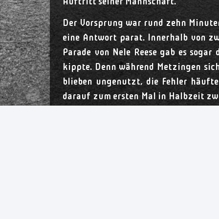
Auftritt seiner Mannschaft.
Der Vorsprung war rund zehn Minuten
eine Antwort parat. Innerhalb von zw
Parade von Nele Reese gab es sogar 
kippte. Denn während Metzingen sich
blieben ungenutzt, die Fehler häuft
darauf zum ersten Mal in Halbzeit zwe
traf mit Heber zum 27:27. Doch in de
Siebenmeter für Metzingen. Den verw
alles rausgeholt“, zeigte sich Coach 
Top-Mannschaft wie gegen Metzingen
„Es ist total bitter, in der letzten
Ende vielleicht nicht clever genug. A
„Natürlich sind die Mädels heute entt