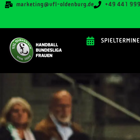
@gnitekram
ed.grubnedlo-lfv
+49 441 99
SPIELTERMINE