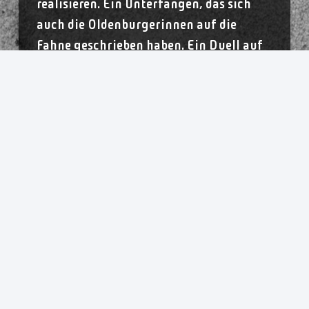
realisieren. Ein Unterfangen, das sich
auch die Oldenburgerinnen auf die
Fahne geschrieben haben. Ein Duell auf
Augenhöhe also? „Sie haben sich zwar
verjüngt, in der ersten Sieben stehen
aber international erfahrene
Spielerinnen oder welche, die über
unheimlich viel Potenzial haben“, sagt
Niels Bötel: „Dementsprechend haben sie
kein Team, das komplett unerfahren ist.“
So verloren auch die VfL-Frauen durch
die Abgänge wie von einer Julia Renner
(Karriereende) oder einer Isabelle
Jongenelen (Yalikavak Spor) viele Jahre
Bundesligaerfahrung. Dazu quälen