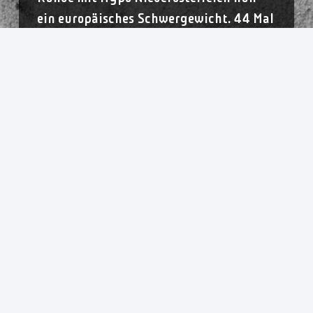
ein europäisches Schwergewicht. 44 Mal
sicherte sich das Team die
Österreichische Meisterschaft, ist
Champions League-Rekordsieger. „Sie
sind ein starkes Team, das in der
Vergangenheit viele Titel gewonnen
hat“, weiß auch Niels Bötel. In die
österreichische Liga ist Hypo mit vier
souveränen Siegen gestartet. „Auf uns
wartet ein schwerer Gegner, der schwer
einzuschätzen ist“, sagt Bötel: „Sie
haben in der Liga nicht so viele enge
Spiele, das macht die Analyse nicht so
einfach.“ Dennoch sehen sich die