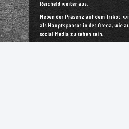
Reicheld weiter aus.
Neben der Präsenz auf dem Trikot, 
als Hauptsponsor in der Arena, wie 
social Media zu sehen sein.
Nice Place stellt sich vor:
Die Nice placE GmbH ist ein junges 
gepaart mit großem persönlichem Eng
Gemeinsam mit unserem starken Team b
Sprechen Sie uns an!
Homepage:
https://www.nice-place-i