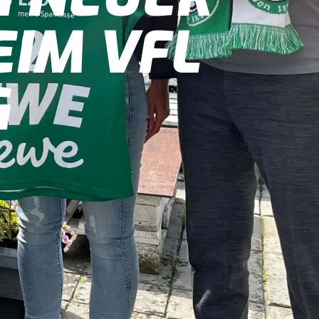
IM VFL
G