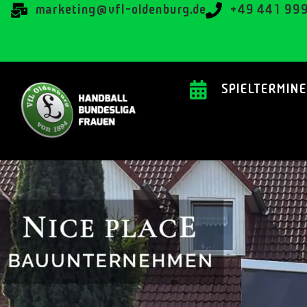
@gnitekram
ed.grubnedlo-lfv
+49 441 99
SPIELTERMINE