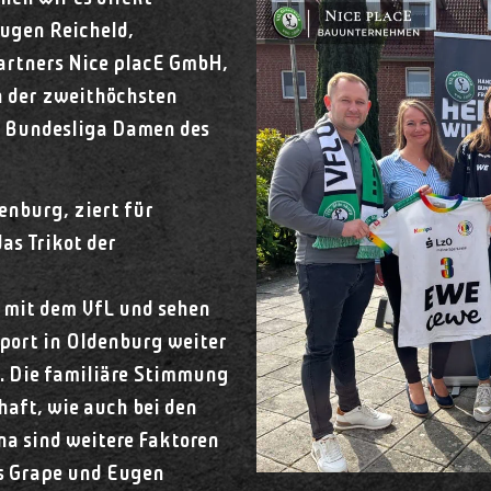
Eugen Reicheld,
artners Nice placE GmbH,
n der zweithöchsten
l Bundesliga Damen des
nburg, ziert für
as Trikot der
t mit dem VfL und sehen
sport in Oldenburg weiter
. Die familiäre Stimmung
aft, wie auch bei den
na sind weitere Faktoren
s Grape und Eugen