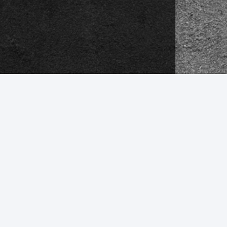
rientiertes Bauen und Wohnen,
lanleger, Investor oder Eigennutzer.