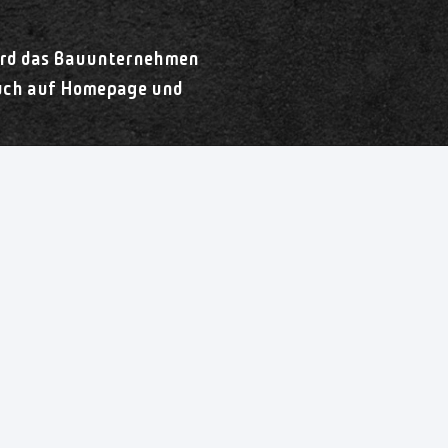
wird das Bauunternehmen
auch auf Homepage und
Oldenburger Bauunternehmen. Modernes und zukunftso
agement zeichnen uns aus.
auen wir auch Ihren NICE PLACE – egal, ob als Kapita
mmo.de/