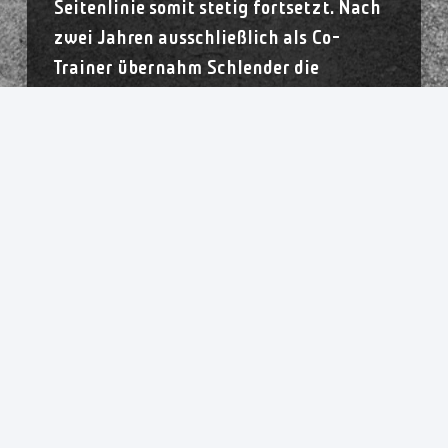
Seitenlinie somit stetig fortsetzt. Nach
zwei Jahren ausschließlich als Co-
Trainer übernahm Schlender die
Hauptverantwortung im Oldenburger
Juniorteam. „Die Aufgabe macht mir
unheimlich Spaß. Klar ist man auch als
Co-Trainer in die taktischen Planungen
oder in die Kaderplanung eingebunden.
Es ist aber ein riesiger Unterschied, ob
man Co- oder Cheftrainer ist. Man muss
im Spiel die Entscheidungen treffen,
taktisch seine eigenen Ideen einbringen.
Da hat mich die Zeit im Juniorteam
enorm vorangebracht und war sicherlich
auch ein Grund, warum Solingen auf