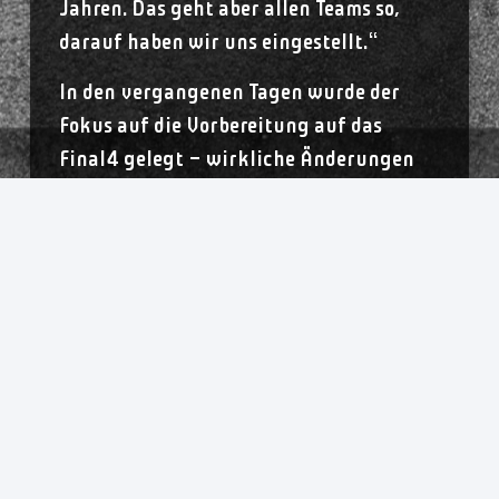
Jahren. Das geht aber allen Teams so,
darauf haben wir uns eingestellt.“
In den vergangenen Tagen wurde der
Fokus auf die Vorbereitung auf das
Final4 gelegt – wirkliche Änderungen
zum tagtäglichen Ablauf hat man im
Oldenburger Lager aber nicht gewählt.
„Es wäre fatal, etwas zu ändern“, sagt
Bötel: „Wir bereiten uns ganz normal auf
Metzingen vor, werden da nichts Neues
erfinden. Da ist uns Routine wichtig, um
den Rhythmus zu halten.“ Auch deshalb
reiste der VfL – wie in den Vorjahren –
am Donnerstag in Richtung
Süddeutschland, inklusive Stopp bei der