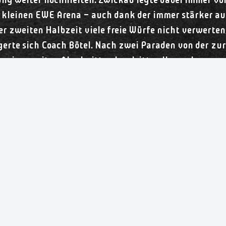
ng weiter hochhielten. Zwickau legte dabei immer vor
 kleinen EWE Arena – auch dank der immer stärker au
er zweiten Halbzeit viele freie Würfe nicht verwerten
gerte sich Coach Bötel. Nach zwei Paraden von der z
ung im zweiten Abschnitt – den dritten Versuch verw
nde Schlussphase ein, in der Merle Lampe eine ganz b
rat die Kapitänin das Spielfeld, sorgte direkt mit ih
cheidenden Vorsprung. „Auch wenn die Effektivität n
and Bötel: „Dementsprechend haben wir aus meiner S
en Zwickau 24:23 (14:14)
eiken (2), Martens, Steffen (1), Lampe (2/1), Oetjen, 
agge, Ronge