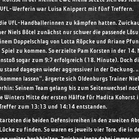
ulisse in der kleinen EWE Arena setzte sich das Team 
VfL-Werferin war Luisa Knippert mit fünf Treffern.
m die VfL-Handballerinnen zu kämpfen hatten. Zwickau
er Niels Bötel zunächst nur schwer die passende Lösu
einem Doppelschlag von Lotta Röpcke und Ariane Pfun
Spiel zu kommen. So erzielte Pam Korsten in der 14. 
toß sogar zum 9:7 erfolgreich (18. Minute). Doch die
au stand dagegen wieder aggressiver in der Deckung.
 kommen lassen“, ärgerte sich Oldenburgs Trainer Niels
erhin: Seinem Team gelang bis zum Seitenwechsel noch
 Winters Mitte der ersten Hälfte für Madita Kohorst 
 Treffer zum 13:13 und 14:14 entstanden.
starteten die beiden Defensivreihen in den zweiten A
ücke zu finden. So waren es jeweils vier Tore, die in