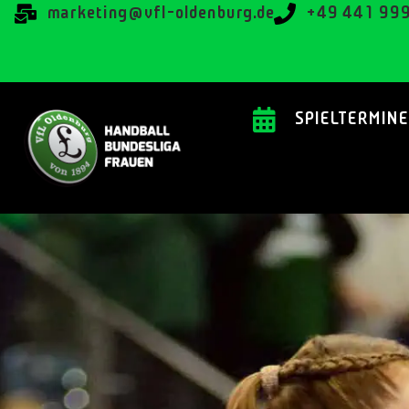
@gnitekram
ed.grubnedlo-lfv
+49 441 99
SPIELTERMINE