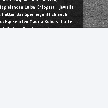
, die Gastgeberinnen hatten,
fspielenden Luisa Knippert – jeweils
, hätten das Spiel eigentlich auch
urückgekehrten Madita Kohorst hatte
andelte Pam Korsten rund sechs
esondere Bedeutung zukam.
ren beiden Treffern zum 23:22
icht unbedingt hoch war, war sie
icht auch zu Recht gewonnen.“
Feiniler, Pfundstein (2), Röpcke (4),