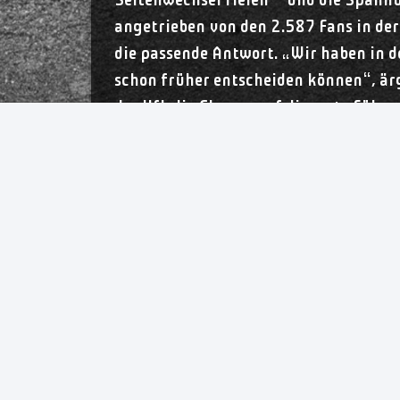
Seitenwechsel fielen – und die Spannu
angetrieben von den 2.587 Fans in der
die passende Antwort. „Wir haben in d
schon früher entscheiden können“, är
der VfL die Chance auf die erste Führ
Minuten vor dem Ende zum 22:21.
Mit diesem Tor läutete sie eine packe
Sechseinhalb Minuten vor dem Ende bet
(Siebenmeter) und 24:22 für den ents
höher als noch gegen Göppingen“, bef
VfL Oldenburg – BSV Sachs
VfL: Winters, Kohorst – Borutta (4), T
Knippert (5/1), Korsten (4), Golla, Fr