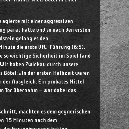
von Trainer Niels Bötel in einer
 agierte mit einer aggressiven
ng parat hatte und so nach den ersten
dstein gelang es den
Minute die erste VfL-Führung (6:5),
 so wichtige Sicherheit im Spiel fand
 „Wir haben Zwickau durch unsere
 Bötel: „In der ersten Halbzeit waren
 der Ausgleich. Ein probates Mittel
im Tor übernahm – war dabei das
bschnitt, machten es dem gegnerischen
 den 15 Minuten nach dem