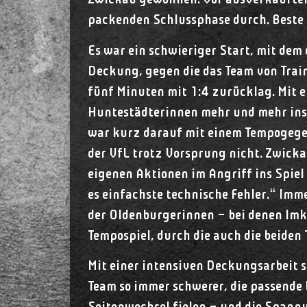
Zwickau gewonnen. Vor ausverkaufter K
packenden Schlussphase durch. Beste 
Es war ein schwieriger Start, mit de
Deckung, gegen die das Team von Train
fünf Minuten mit 1:4 zurücklag. Mit 
Huntestädterinnen mehr und mehr ins 
war kurz darauf mit einem Tempogegens
der VfL trotz Vorsprung nicht. Zwick
eigenen Aktionen im Angriff ins Spiel
es einfachste technische Fehler.“ Imm
der Oldenburgerinnen – bei denen Imke
Tempospiel, durch die auch die beiden
Mit einer intensiven Deckungsarbeit 
Team so immer schwerer, die passende L