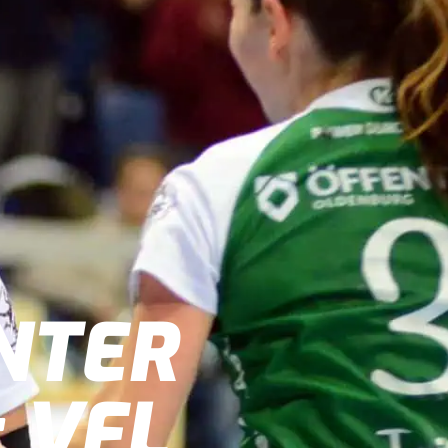
NTER
 VFL