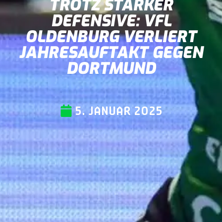
TROTZ STARKER
DEFENSIVE: VFL
OLDENBURG VERLIERT
JAHRESAUFTAKT GEGEN
DORTMUND
5. JANUAR 2025