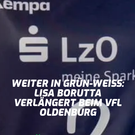
WEITER IN GRÜN-WEISS: L
ISA BORUTTA V
ERLÄNGERT BEIM VFL O
LDENBURG