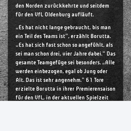
den Norden zurückkehrte und seitdem
für den VfL Oldenburg aufläuft.
„Es hat nicht lange gebraucht, bis man
ein Teil des Teams ist“, erzählt Borutta.
„Es hat sich fast schon so angefühlt, als
sei man schon drei, vier Jahre dabei.“ Das
gesamte Teamgefüge sei besonders. „Alle
werden einbezogen, egal ob Jung oder
Alt. Das ist sehr angenehm.“ 61 Tore
erzielte Borutta in ihrer Premierensaison
für den VfL, in der aktuellen Spielzeit
steht sie bei 41 Treffern und gehört
damit erneut zur Top 5 des Teams. „Ich
kann mich noch gut an das Spiel um