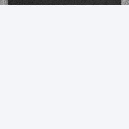
japanische Nationalspielerin bringt
auch Champions-League-Erfahrung
mit. „Damit haben sie zusätzliche
Qualität und Erfahrung gewonnen“, so
Bötel. Gleichzeitig sieht der 38-Jährige
aber auch die Entwicklung im eigenen
Team positiv: „Wir können mit unserer
Qualität und mit Spielerinnen, die viel
Talent mitbringen, dagegenhalten. Auch
wenn wir über den Sommer einiges an
Erfahrung verloren haben, steckt in
dieser Mannschaft enorm viel
Potenzial.“
Die Favoritenrolle am Mittwoch sieht der