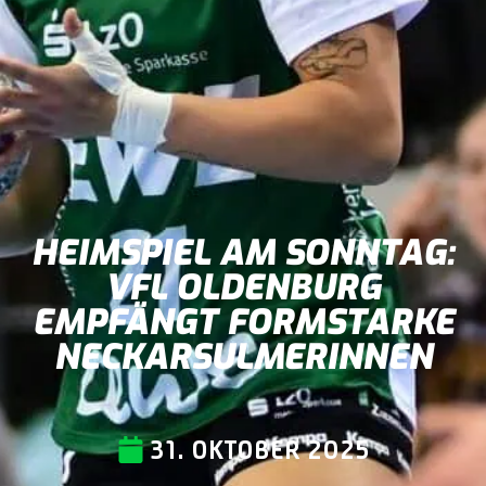
HEIMSPIEL AM SONNTAG:
VFL OLDENBURG
EMPFÄNGT FORMSTARKE
NECKARSULMERINNEN
31. OKTOBER 2025