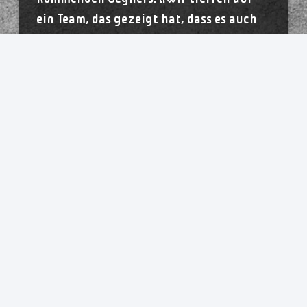
ein Team, das gezeigt hat, dass es auch
beim Thüringer HC bestehen kann. Sie
haben sich in dieser Saison enorm
verstärkt.“ Mit Spielerinnen wie Alicia
Soffel und Kamila Kordovská, die in der
Vergangenheit bereits in Bensheim und
Blomberg ihre Qualität bewiesen haben,
sowie Rückraumspielerin Paulina
Uścinowicz und Außenspielerin Antje
Döll verfügt die Sport-Union über viel
internationale Erfahrung. „Sie haben
sich da gewaltig verstärkt und sich
sofort gut zurechtgefunden“, lobt Bötel.
Trotzdem wollen die Oldenburgerinnen