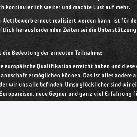
ch kontinuierlich weiter und machte Lust auf mehr.
Wettbewerb erneut realisiert werden kann, ist für den
aftlich herausfordernden Zeiten sei die Unterstützung
 die Bedeutung der erneuten Teilnahme:
die europäische Qualifikation erreicht haben und dies
annschaft ermöglichen können. Das ist alles andere als
der wir uns alle befinden. Umso glücklicher sind wir e
Europareisen, neue Gegner und ganz viel Erfahrung f
e Vorfreude auf internationale Handballabende. Die 
n, sondern auch die Möglichkeit, wertvolle Erfahrun
ams zu messen.