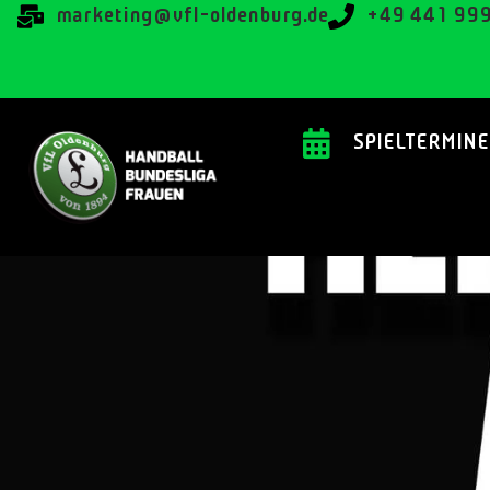
@gnitekram
ed.grubnedlo-lfv
+49 441 99
SPIELTERMINE