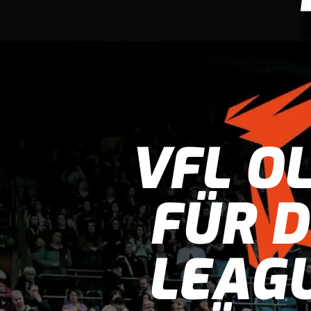
VFL O
FÜR D
LEAGU