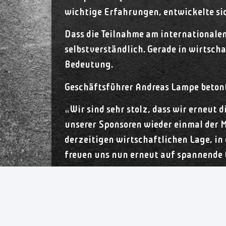
wichtige Erfahrungen, entwickelte si
Dass die Teilnahme am internationalen 
selbstverständlich. Gerade in wirtsch
Bedeutung.
Geschäftsführer Andreas Lampe betont
„Wir sind sehr stolz, dass wir erneut 
unserer Sponsoren wieder einmal der M
derzeitigen wirtschaftlichen Lage, in 
freuen uns nun erneut auf spannende 
Auch beim VfL Oldenburg überwiegt di
sportlich reizvolle Herausforderunge
und sich mit starken europäischen Te