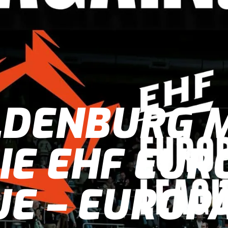
LDENBURG 
IE EHF EU
E – EUROP