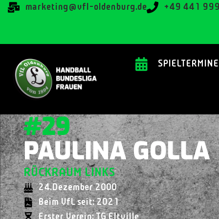
@gnitekram
ed.grubnedlo-lfv
+49 441 99
SPIELTERMINE
#29
PAULINA GOLLA
RÜCKRAUM LINKS
24.Dezember 2000
Beim VfL seit: 2021
Erster Verein: TG Eltville