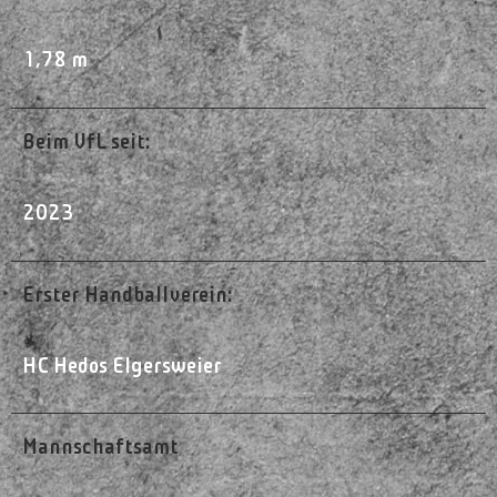
1,78 m
Beim VfL seit:
2023
Erster Handballverein:
HC Hedos Elgersweier
Mannschaftsamt