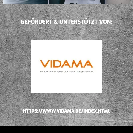
GEFÖRDERT & UNTERSTÜTZT VON:
HTTPS://WWW.VIDAMA.DE/INDEX.HTML