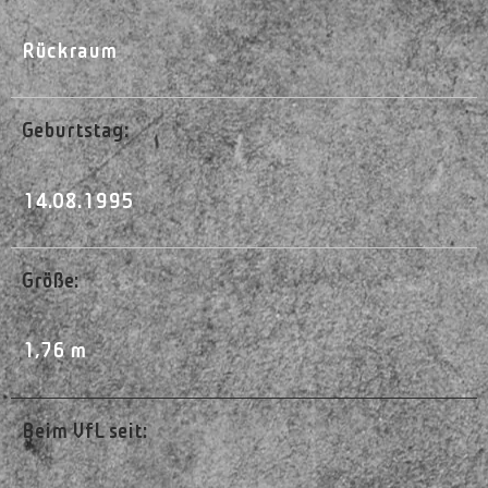
Rückraum
Geburtstag:
14.08.1995
Größe:
1,76 m
Beim VfL seit: