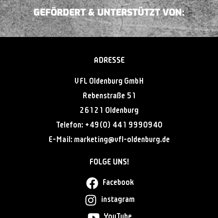
GEFÖRDERT & UNTERSTÜTZT VON:
ADRESSE
VFL Oldenburg GmbH
Rebenstraße 51
26121 Oldenburg
Telefon:
+49(0) 441 9990940
E-Mail:
@gnitekram
ed.grubnedlo-lfv
FOLGE UNS!
Facebook
instagram
YouTube