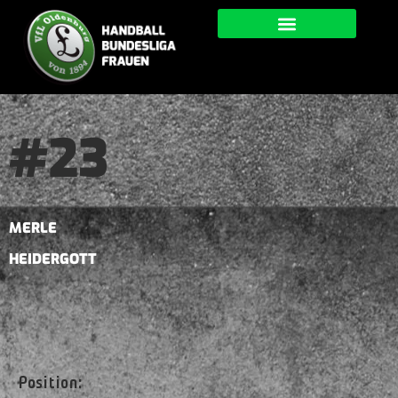
#23
MERLE
HEIDERGOTT
Position: