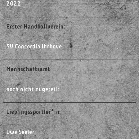
2022
Erster Handballverein:
SV Concordia Ihrhove
Mannschaftsamt
noch nicht zugeteilt
Lieblingssportler*in:
Uwe Seeler