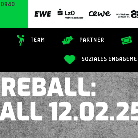
90940
TEAM
PARTNER
SOZIALES ENGAGEME
IREBALL:
ALL 12.02.2