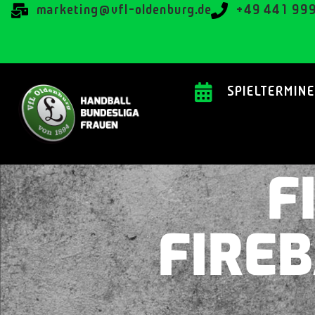
@gnitekram
ed.grubnedlo-lfv
+49 441 99
SPIELTERMINE
F
FIREB