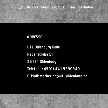
VFL_25-8075 Fireball S24:25 10
Herunterladen
ADRESSE
VFL Oldenburg GmbH
Rebenstraße 51
26121 Oldenburg
Telefon:
+49(0) 441 9990940
E-Mail:
@gnitekram
ed.grubnedlo-lfv