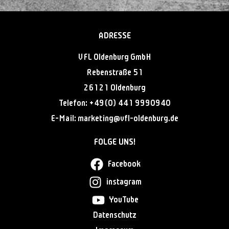
ADRESSE
VFL Oldenburg GmbH
Rebenstraße 51
26121 Oldenburg
Telefon:
+49(0) 441 9990940
E-Mail:
@gnitekram
ed.grubnedlo-lfv
FOLGE UNS!
Facebook
instagram
YouTube
Datenschutz