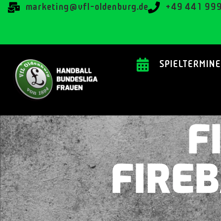
@gnitekram
ed.grubnedlo-lfv
+49 441 99
SPIELTERMINE
F
FIREB