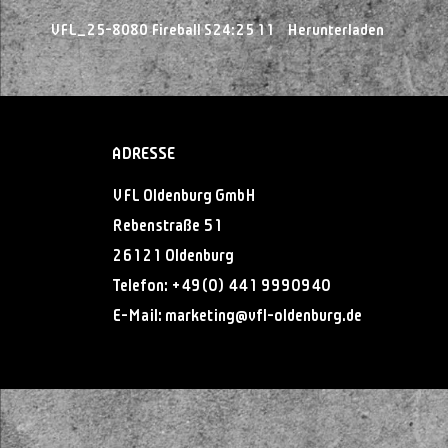
VFL_25-8080 Fireball S24:25 11
Herunterladen
ADRESSE
VFL Oldenburg GmbH
Rebenstraße 51
26121 Oldenburg
Telefon:
+49(0) 441 9990940
E-Mail:
@gnitekram
ed.grubnedlo-lfv