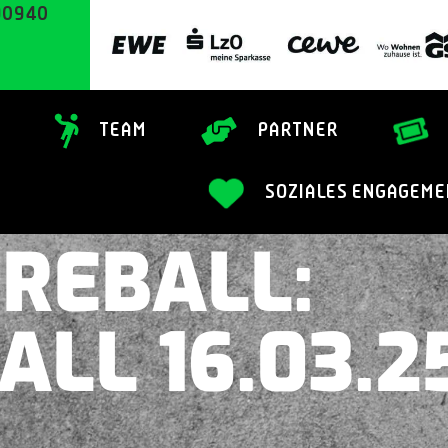
90940
TEAM
PARTNER
SOZIALES ENGAGEME
IREBALL:
ALL 16.03.2